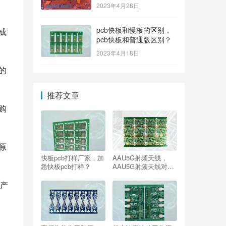
2023年4月28日
pcb快板和慢板的区别，
成
pcb快板和普通版区别？
2023年4月18日
的
推荐文章
购
原
快板pcb打样厂家，加
AAU5G射频天线，
急快板pcb打样？
AAU5G射频天线对人
有害吗？
产