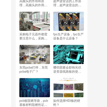
高频头的作用和原
超声波雷达的工作原
理，高频头的作用和
理，超声波雷达的工
原理是什么？
作原理是什么？？
采购电子元器件都需
fpc生产设备，fpc生产
要注意什么，采购电
设备是什么设备？
子元器件都需要注意
什么问题？
东莞pcba打样，东莞
哪些因素会影响光伏
pcba电子厂？
逆变器线路板的使用
寿命？
pcb板阻燃等级，pcb
如何选择HDI板的材
基板材料阻燃性证
料？