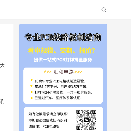
大
采
。