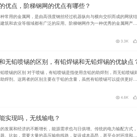
的优点，阶梯钢网的优点有哪些？
一种常用的金属网，是由高强度钢丝经过机器纵向与横向交织而成的网状
、建筑和农业等领域都有广泛的应用。阶梯钢网作为一种优秀的金属网产
优点： 1. 高…
日
3.3K
和无铅喷锡的区别，有铅焊锡和无铅焊锡的优缺点
铅喷锡的区别 对于喷锡，有铅喷锡是指使用含铅的助焊剂，而无铅喷锡
的助焊剂。这两者的区别主要在于铅的含量，虽然有铅喷锡可以提供更好
但它可能会导致环…
日
4.6K
能实现吗，无线输电？
会的发展和经济的不断增长，能源需求也与日俱增。传统的电力输配方式
问题。比如，需要大量的高压输电线路，架设成本高昂，甚至会对环境和