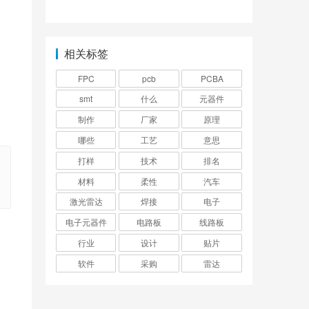
书？
相关标签
FPC
pcb
PCBA
smt
什么
元器件
制作
厂家
原理
哪些
工艺
意思
打样
技术
排名
材料
柔性
汽车
激光雷达
焊接
电子
电子元器件
电路板
线路板
行业
设计
贴片
软件
采购
雷达