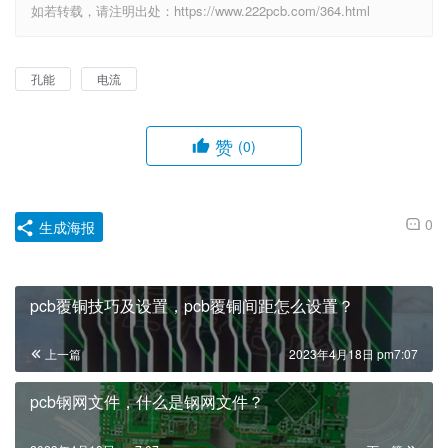
如若转载，请注明出处：https://www.222pcb.com/364.html
孔能
电流
赞
(0)
0
生成海报
pcb覆铜技巧及设置，pcb覆铜间距怎么设置？
上一篇
2023年4月18日 pm7:07
pcb钢网文件，什么是钢网文件？