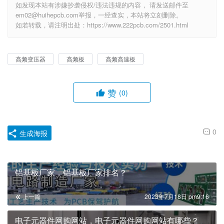
如发现本站有涉嫌抄袭侵权/违法违规的内容， 请发送邮件至
em02@huihepcb.com举报，一经查实，本站将立刻删除。
如若转载，请注明出处：https://www.222pcb.com/2501.html
高频变压器
高频板
高频高速板
赞
(0)
0
生成海报
铝基板厂家，铝基板厂家排名？
上一篇
2023年7月18日 pm9:16
电子元器件网购网站，电子元器件网购网站有哪些？