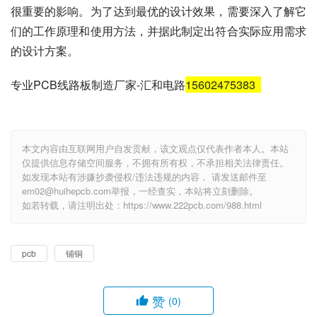
低；而走线是手动布局，因此成本相对更高。
总结
PCB铺铜规则设置和PCB铺铜和走线的区别是PCB设计中
非常重要的基础知识，对于提高PCB制作的质量和效率有着
很重要的影响。为了达到最优的设计效果，需要深入了解它
们的工作原理和使用方法，并据此制定出符合实际应用需求
的设计方案。
专业PCB线路板制造厂家-汇和电路
15602475383
本文内容由互联网用户自发贡献，该文观点仅代表作者本人。本站
仅提供信息存储空间服务，不拥有所有权，不承担相关法律责任。
如发现本站有涉嫌抄袭侵权/违法违规的内容， 请发送邮件至
em02@huihepcb.com举报，一经查实，本站将立刻删除。
如若转载，请注明出处：https://www.222pcb.com/988.html