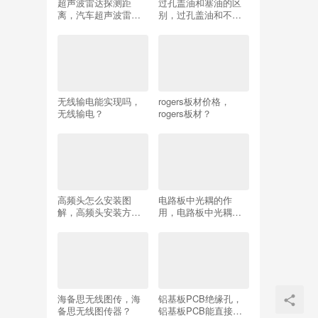
超声波雷达探测距
过孔盖油和塞油的区
离，汽车超声波雷达
别，过孔盖油和不盖
探测距离？
油的区别？
无线输电能实现吗，
rogers板材价格，
无线输电？
rogers板材？
高频头怎么安装图
电路板中光耦的作
解，高频头安装方
用，电路板中光耦的
向？
作用是什么？
海备思无线图传，海
铝基板PCB绝缘孔，
备思无线图传器？
铝基板PCB能直接过