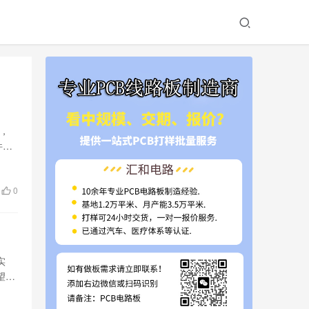
板，
件变
0
实
望而