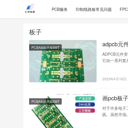
PCB服务
印制线路板常见问题
FP
板子
adpcb
PCBA&贴片&SMT
ADPCB元件
它由一系列复
绿，…
2023年4月18日
画pcb板
PCBA&贴片&SMT
对于许多电子
践。虽然市场
却步。但是，