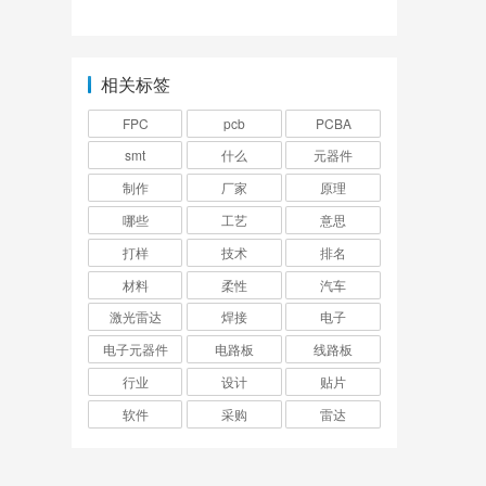
孔吗？
相关标签
FPC
pcb
PCBA
smt
什么
元器件
制作
厂家
原理
哪些
工艺
意思
打样
技术
排名
材料
柔性
汽车
激光雷达
焊接
电子
电子元器件
电路板
线路板
行业
设计
贴片
软件
采购
雷达