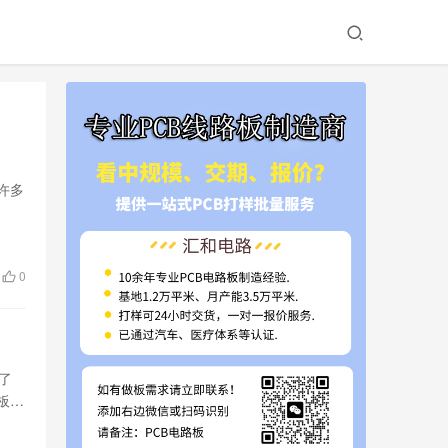
在许多
0
了
板的