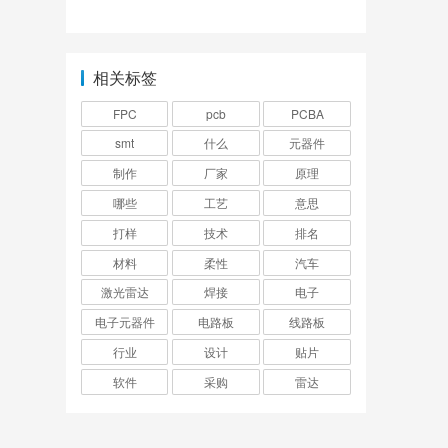
成本差异体现在哪些
有哪几个工艺环节？
方面？
相关标签
FPC
pcb
PCBA
smt
什么
元器件
制作
厂家
原理
哪些
工艺
意思
打样
技术
排名
材料
柔性
汽车
激光雷达
焊接
电子
电子元器件
电路板
线路板
行业
设计
贴片
软件
采购
雷达