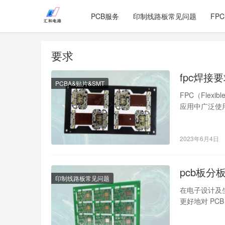
PCB服务
印制线路板常见问题
FP
要求
fpc焊接
PCBA&贴片&SMT
FPC（Flex
应用中广泛使
2023年6月4日
pcb板分
印制线路板常见问题
在电子设计及
更好地对 PC
生产效率…