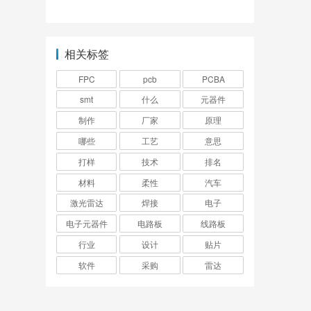
成？
流关系图？
相关标签
FPC
pcb
PCBA
smt
什么
元器件
制作
厂家
原理
哪些
工艺
意思
打样
技术
排名
材料
柔性
汽车
激光雷达
焊接
电子
电子元器件
电路板
线路板
行业
设计
贴片
软件
采购
雷达