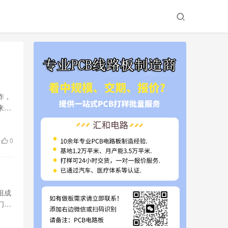
作，
来介
0
组成
们将