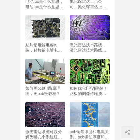
电池fpc是什么意思，
氮化镓雷达上市公
电池fpc是什么意思
司，氮化镓雷达上市
啊？
公司有几家？
贴片铝电解电容封
激光雷达技术路线，
装，贴片铝电解电容
激光雷达技术路线和
封装尺寸？
核心部件梳理？
如何画pcb电路原理
如何优化FPV眼镜电
图，画pcb板教程？
路板的图像传输质
量？
激光雷达系统可以分
pcb铜箔厚度和电流关
解为哪几个系统组
系，pcb铜箔厚度和电