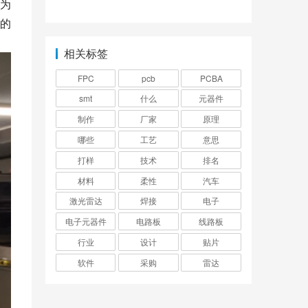
为
哪些？
品牌排行榜？
的
相关标签
FPC
pcb
PCBA
smt
什么
元器件
制作
厂家
原理
哪些
工艺
意思
打样
技术
排名
材料
柔性
汽车
激光雷达
焊接
电子
电子元器件
电路板
线路板
行业
设计
贴片
软件
采购
雷达