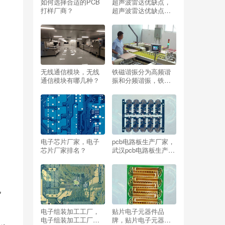
如何选择合适的PCB
超声波雷达优缺点，
打样厂商？
超声波雷达优缺点有
哪些？
无线通信模块，无线
铁磁谐振分为高频谐
通信模块有哪几种？
振和分频谐振，铁磁
谐振分为高频谐振和
分频谐振吗？
电子芯片厂家，电子
pcb电路板生产厂家，
芯片厂家排名？
武汉pcb电路板生产厂
家？
电
电子组装加工工厂，
贴片电子元器件品
电子组装加工工厂有
牌，贴片电子元器件