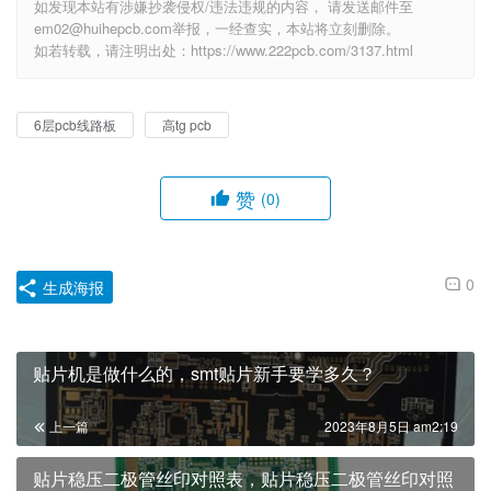
如发现本站有涉嫌抄袭侵权/违法违规的内容， 请发送邮件至
em02@huihepcb.com举报，一经查实，本站将立刻删除。
如若转载，请注明出处：https://www.222pcb.com/3137.html
6层pcb线路板
高tg pcb
赞
(0)
0
生成海报
贴片机是做什么的，smt贴片新手要学多久？
上一篇
2023年8月5日 am2:19
贴片稳压二极管丝印对照表，贴片稳压二极管丝印对照