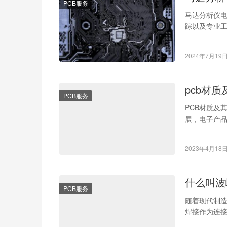
PCB服务
马达分析仪
踪以及专业
法： 一、视
2024年7月19
pcb材
PCB服务
PCB材质及
展，电子产
一——PCB
2023年4月18
什么叫波
PCB服务
随着现代制
焊接作为连
量，波峰焊接