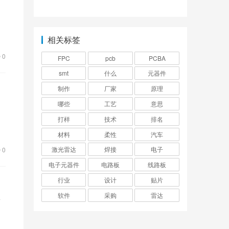
程？
式？
追
相关标签
0
FPC
pcb
PCBA
smt
什么
元器件
制作
厂家
原理
哪些
工艺
意思
打样
技术
排名
之
材料
柔性
汽车
激光雷达
焊接
电子
0
电子元器件
电路板
线路板
行业
设计
贴片
软件
采购
雷达
而