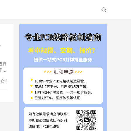
去
进行
元器
0