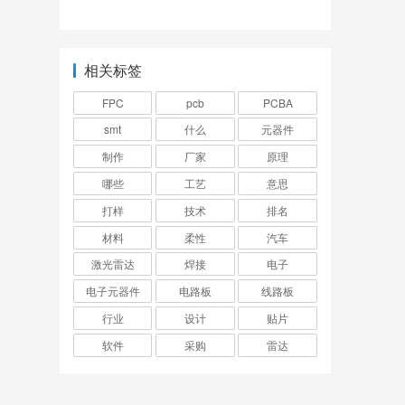
么配置？
些？
相关标签
FPC
pcb
PCBA
smt
什么
元器件
制作
厂家
原理
哪些
工艺
意思
打样
技术
排名
材料
柔性
汽车
激光雷达
焊接
电子
电子元器件
电路板
线路板
行业
设计
贴片
软件
采购
雷达