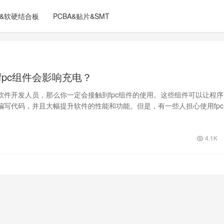
C&软硬结合板
PCBA&贴片&SMT
，fpc组件会影响充电？
软件开发人员，那么你一定会接触到fpc组件的使用。这些组件可以让程序
编写代码，并且大幅提升软件的性能和功能。但是，有一些人担心使用fpc
充电…
4.1K