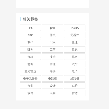
一致选择!？
相关标签
FPC
pcb
PCBA
smt
什么
元器件
制作
厂家
原理
哪些
工艺
意思
打样
技术
排名
材料
柔性
汽车
激光雷达
焊接
电子
电子元器件
电路板
线路板
行业
设计
贴片
软件
采购
雷达