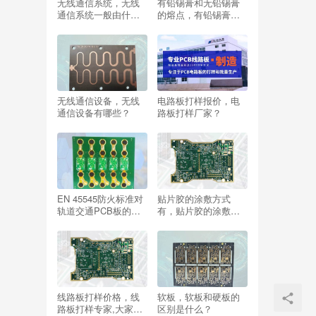
无线通信系统，无线
有铅锡膏和无铅锡膏
通信系统一般由什么
的熔点，有铅锡膏和
组成？
无铅锡膏的熔点是多
少？
无线通信设备，无线
电路板打样报价，电
通信设备有哪些？
路板打样厂家？
EN 45545防火标准对
贴片胶的涂敷方式
轨道交通PCB板的影
有，贴片胶的涂敷方
响？
式有哪些？
线路板打样价格，线
软板，软板和硬板的
路板打样专家,大家的
区别是什么？