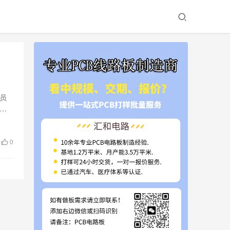
员
组
0