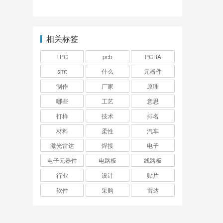
件如何焊接知乎？
出贴片图？
相关标签
FPC
pcb
PCBA
smt
什么
元器件
制作
厂家
原理
哪些
工艺
意思
打样
技术
排名
材料
柔性
汽车
激光雷达
焊接
电子
电子元器件
电路板
线路板
行业
设计
贴片
软件
采购
雷达