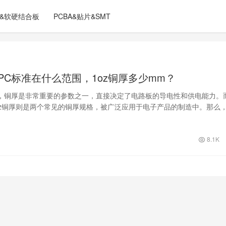
C&软硬结合板
PCBA&贴片&SMT
IPC标准在什么范围，1oz铜厚多少mm？
，铜厚是非常重要的参数之一，直接决定了电路板的导电性和供电能力。
1oz铜厚则是两个常见的铜厚规格，被广泛应用于电子产品的制造中。那么
这两…
8.1K