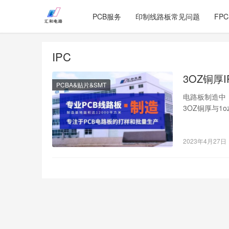
PCB服务
印制线路板常见问题
FP
IPC
3OZ铜厚
PCBA&贴片&SMT
电路板制造中
3OZ铜厚与
IPC标准下，
2023年4月27日