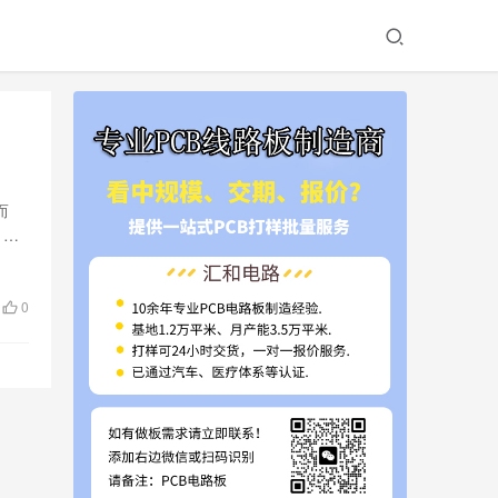
而
，在
0