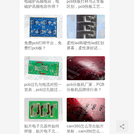
电磁炉高频电容，电
pcb快板打样与正常板
磁炉高频电容作用？
区别，pcb快板工艺与
正常板工艺？
免费pcb打样平台，免
柔性led和硬性led区别
费打pcb板？
屏幕，柔性屏好还是
硬性屏好？
pcb过孔与电流对照一
pcb分板机厂家，PCB
览表，pcb过孔能过多
分板机品牌排行表？
大电流？
贴片电子元器件如何
cam350怎么导出贴片
焊接，贴片电子元器
坐标，cam350怎么导