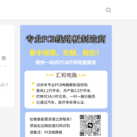
、图
，也
0