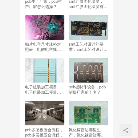
pcb生产厂家，pcb生
smt红胶固化温度，
产厂家怎么选择？
smt红胶固化温度有多
少种类？？
贴片电容尺寸规格对
smt工艺对设计的要
照表，电解电容规格
求，smt工艺对设计的
尺寸参数一览表？
要求有哪些？
电子组装加工项目，
pcb板制作设备，pcb
电子组装加工项目有
制板厂家前十名？
哪些？
pcb多层板压合流程，
氮化镓雷达哪里生
pcb多层板压合流程
产，氮化镓雷达哪里