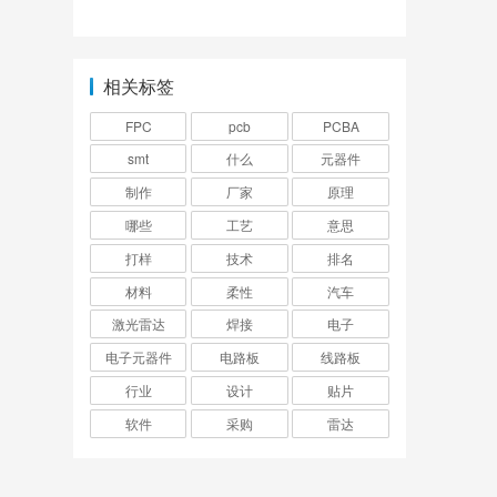
图？
生产的？
相关标签
FPC
pcb
PCBA
smt
什么
元器件
制作
厂家
原理
哪些
工艺
意思
打样
技术
排名
材料
柔性
汽车
激光雷达
焊接
电子
电子元器件
电路板
线路板
行业
设计
贴片
软件
采购
雷达