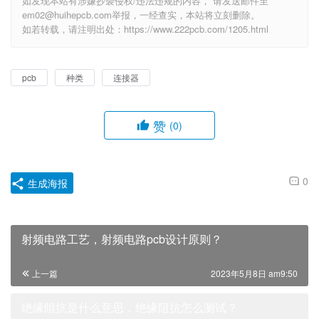
如发现本站有涉嫌抄袭侵权/违法违规的内容， 请发送邮件至
em02@huihepcb.com举报，一经查实，本站将立刻删除。
如若转载，请注明出处：https://www.222pcb.com/1205.html
pcb
种类
连接器
赞
(0)
0
生成海报
射频电路工艺，射频电路pcb设计原则？
上一篇
2023年5月8日 am9:50
绝缘阻抗是什么意思，绝缘阻抗怎么测试？