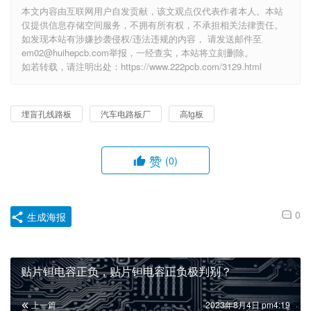
本文内容由互联网用户自发贡献，该文观点仅代表作者本人。本站
仅提供信息存储空间服务，不拥有所有权，不承担相关法律责任。
如发现本站有涉嫌抄袭侵权/违法违规的内容， 请发送邮件至
em02@huihepcb.com举报，一经查实，本站将立刻删除。
如若转载，请注明出处：https://www.222pcb.com/3129.html
埋盲孔线路板
汽车电路板厂
高tg板
赞
(0)
0
生成海报
贴片钽电容正负，贴片钽电容正负极判别？
上一篇
2023年8月4日 pm4:19