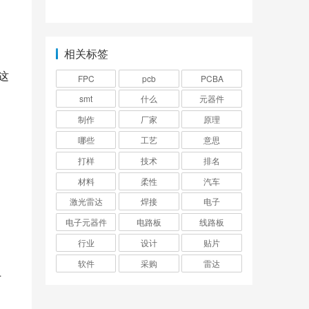
原理图？
些？
相关标签
这
FPC
pcb
PCBA
smt
什么
元器件
制作
厂家
原理
哪些
工艺
意思
打样
技术
排名
材料
柔性
汽车
激光雷达
焊接
电子
电子元器件
电路板
线路板
行业
设计
贴片
软件
采购
雷达
厂