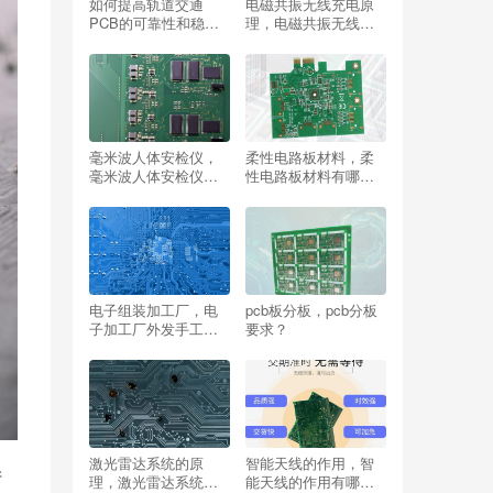
如何提高轨道交通
电磁共振无线充电原
PCB的可靠性和稳定
理，电磁共振无线充
性？
电原理是什么？
毫米波人体安检仪，
柔性电路板材料，柔
毫米波人体安检仪对
性电路板材料有哪
人体伤害？
些？
电子组装加工厂，电
pcb板分板，pcb分板
子加工厂外发手工组
要求？
装？
激光雷达系统的原
智能天线的作用，智
产
理，激光雷达系统的
能天线的作用有哪