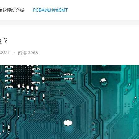
C&软硬结合板
PCBA&贴片&SMT
验？
&SMT
•
阅读 3263